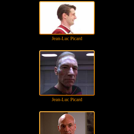
Jean-Luc Picard
Jean-Luc Picard