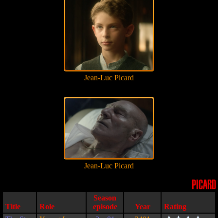
Jean-Luc Picard
Jean-Luc Picard
PICARD
Season
Title
Role
episode
Year
Rating