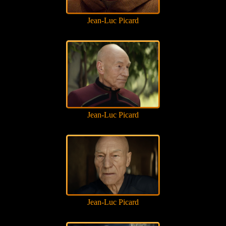
Jean-Luc Picard
Jean-Luc Picard
Jean-Luc Picard